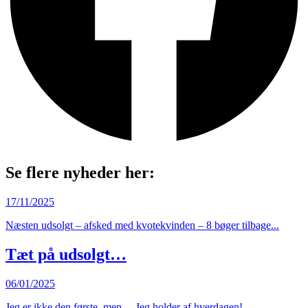
Se flere nyheder her:
17/11/2025
Næsten udsolgt – afsked med kvotekvinden – 8 bøger tilbage...
Tæt på udsolgt…
06/01/2025
Jeg er ikke den første, men… Jeg holder af hverdagen!...