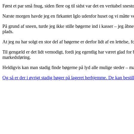
Først et par små fnug, siden flere og til sidst var det en veritabel snes
Næste morgen havde jeg en firkantet Iglo udenfor huset og vi måtte 
På grund af sneen, turde jeg ikke stille bøgerne ind i kasser – jeg åbn
plads.
At jeg nu har solgt en stor del af bøgerne er derfor lidt af en lettelse
Til gengæld er det lidt vemodigt, fordi jeg egentlig har været glad for 
markedsføring.
Heldigvis kan man stadig finde bøgerne på lyd alle mulige steder – ma
Og så er der i øvrigt stadig bøger på lageret herhjemme. De kan bestil