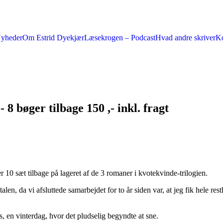
yheder
Om Estrid Dyekjær
Læsekrogen – Podcast
Hvad andre skriver
Ko
8 bøger tilbage 150 ,- inkl. fragt
r 10 sæt tilbage på lageret af de 3 romaner i kvotekvinde-trilogien.
len, da vi afsluttede samarbejdet for to år siden var, at jeg fik hele rest
s, en vinterdag, hvor det pludselig begyndte at sne.