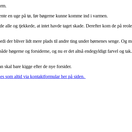
torm.
vente en uge på tø, før bøgerne kunne komme ind i varmen.
ede alle og tjekkede, at intet havde taget skade. Derefter kom de på reole
, fordi der bliver lidt mere plads til andre ting under børnenes senge. Og
både bøgerne og forsiderne, og nu er det altså endegyldigt farvel og tak.
n skal bare kigge efter de nye forsider.
les som altid via kontaktformular her på siden.