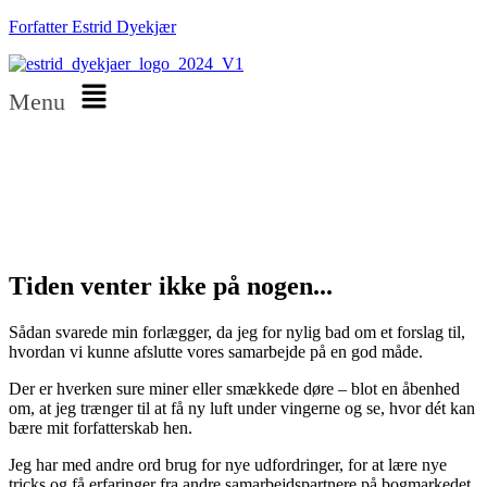
Forfatter Estrid Dyekjær
Menu
Tiden venter ikke på nogen...
Sådan svarede min forlægger, da jeg for nylig bad om et forslag til,
hvordan vi kunne afslutte vores samarbejde på en god måde.
Der er hverken sure miner eller smækkede døre – blot en åbenhed
om, at jeg trænger til at få ny luft under vingerne og se, hvor dét kan
bære mit forfatterskab hen.
Jeg har med andre ord brug for nye udfordringer, for at lære nye
tricks og få erfaringer fra andre samarbejdspartnere på bogmarkedet.