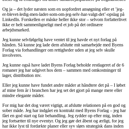
Og ja – det lyder næsten som en uopfordret ansøgning eller et ’jeg-
er-blevet-ledig-men-lader-som-om-jeg-selv-har-valgt-det’-opslag på
LinkedIn. Forskellen er måske heller ikke stor – selvom forfatterlivet
ikke er helt sammenligneligt med et job på det ordinære
arbejdsmarked.
Jeg kunne selvfølgelig have ventet til jeg havde et nyt forlag på
hånden. Så kunne jeg lade dem afslutte mit samarbejde med Byens
Forlag via forhandlinger om rettigheder uden at jeg selv skulle
involveres.
Jeg kunne også have ladet Byens Forlag beholde restlageret af de 6
romaner jeg har udgivet hos dem – sammen med omkostninger til
lager, distribution mv.
Eller jeg kunne have fundet andre måder at håndtere det på – I løbet
af mine fem år i branchen har jeg set det gjort på mange mere eller
mindre elegante måder.
For mig har det dog været vigtigt, at afslutte relationen på en god og
sober måde. Jeg har indgået en kontrakt med Byens Forlag – jeg har
fået en god start og fair behandling. Jeg rydder op efter mig, inden
jeg fortsætter til nye eventyr. Og jeg gør det åbent og ærligt, for jeg
har ikke lyst til fordækte planer eller syv slørs strategisk dans inden